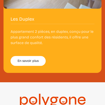
Les Duplex
Appartement 2 pièces, en duplex, conçu pour le
plus grand confort des résidents, il offre une
surface de qualité.
En savoir plus