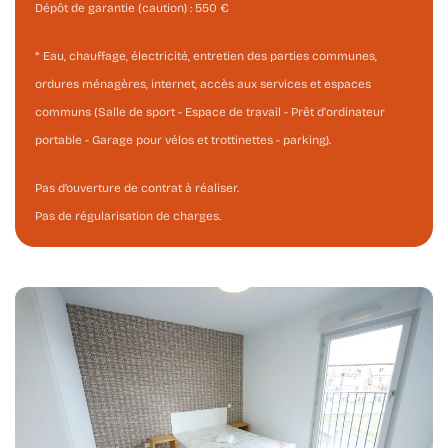
Dépôt de garantie (caution) :
550
€
* Eau, chauffage, électricité, entretien des parties communes,
ordures ménagères, internet, accès aux services et espaces
communs (Salle de sport - Espace de travail - Prêt d'ordinateur
portable - Garage pour vélos et trottinettes - parking).
Pas d’ouverture de contrat à réaliser.
Pas de régularisation de charges.
Agrandir